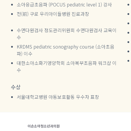
소아응급초음파 (POCUS pediatric level 1) 강사
전(前) 구로 우리아이들병원 진료과장
수면다원검사 정도관리위원회 수면다원검사 교육이
수
KRDMS pediatric sonography course (소아초음
파) 이수
대한소아소화기영양학회 소아복부초음파 워크샵 이
수
수상
서울대학교병원 아동보호활동 우수자 표창
이손소아청소년과의원